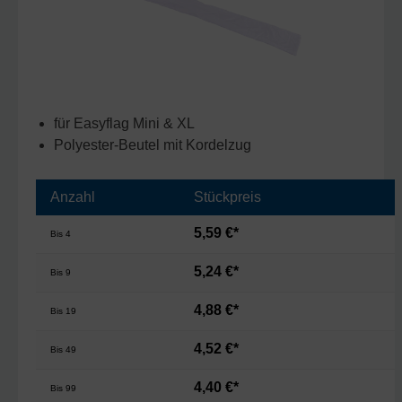
für Easyflag Mini & XL
Polyester-Beutel mit Kordelzug
Anzahl
Stückpreis
5,59 €*
Bis
4
5,24 €*
Bis
9
4,88 €*
Bis
19
4,52 €*
Bis
49
4,40 €*
Bis
99