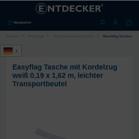
alt springen
Navigation
Produkte
Beachflags
Beachflag Easyflag Zubehör
Beachflag Taschen
Easyflag Tasche mit Kordelzug
weiß 0,19 x 1,62 m, leichter
Transportbeutel
Bildergalerie überspringen