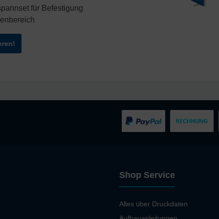
spannset für Befestigung
enbereich
hren!
Shop Service
Alles über Druckdaten
Aufbauanleitungen