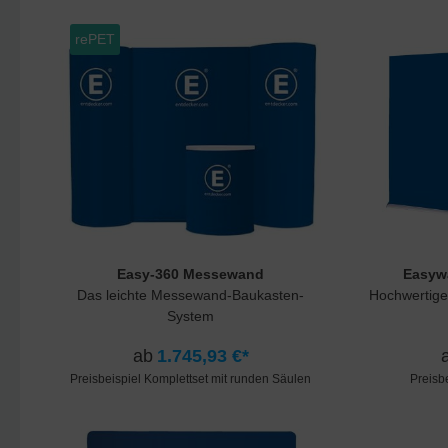
rePET
Easy-360 Messewand
Easyw
Das leichte Messewand-Baukasten-
Hochwertige
System
ab
1.745,93 €*
Preisbeispiel Komplettset mit runden Säulen
Preisb