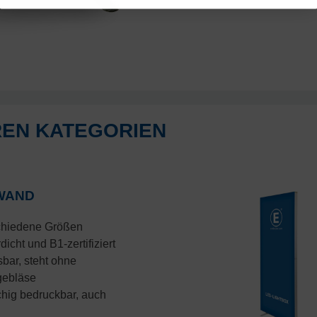
REN KATEGORIEN
WAND
chiedene Größen
icht und B1-zertifiziert
sbar, steht ohne
gebläse
chig bedruckbar, auch