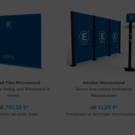
all Flex Messewand
Inhaker Messestand
s Rollup und Messwand in
Neues innovatives modulares
einem
Messesystem
ab
792,18 €*
ab
11,25 €*
eispiel Set Größe Small
Preisbeispiel je Set Inhaker Verschlussk