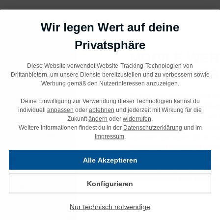
Wir legen Wert auf deine
Privatsphäre
MOBILE WE
Diese Website verwendet Website-Tracking-Technologien von
UND EVENTS
Drittanbietern, um unsere Dienste bereitzustellen und zu verbessern sowie
Werbung gemäß den Nutzerinteressen anzuzeigen.
Es gibt viele verschiedene
Deine Einwilligung zur Verwendung dieser Technologien kannst du
Wer jedoch einmal eine Wer
individuell
anpassen
oder
ablehnen
und jederzeit mit Wirkung für die
Veranstaltung alle Blicke auf 
Zukunft
ändern
oder
widerrufen
.
Funktionalität und Individual
Weitere Informationen findest du in der
Datenschutzerklärung
und im
Impressum
.
unserem Sortiment, die je n
Pressewand eingesetzt werd
sie einfach und schnell ohn
Alle Akzeptieren
Transport sind und die Grafik
auszutauschen oder einfach 
Konfigurieren
Nur technisch notwendige