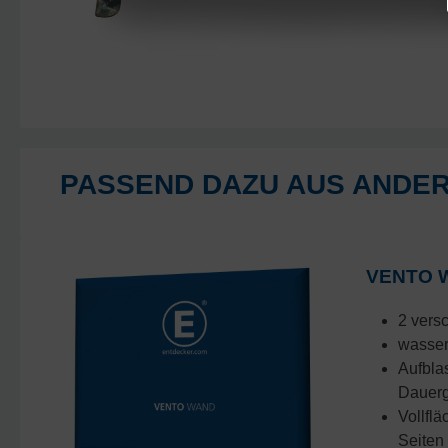
PASSEND DAZU AUS ANDE
VENTO 
2 vers
wasserd
Aufbla
Dauer
Vollflä
Seiten