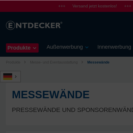
+++ Versand jetzt kostenlos! +++
springen
Zur Hauptnavigation springen
Außenwerbung
Innenwerbung
Produkte
Produkte
Messe- und Eventausstattung
Messewände
MESSEWÄNDE
PRESSEWÄNDE UND SPONSORENWÄNDE