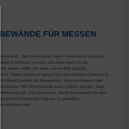
RBEWÄNDE FÜR MESSEN
 Messewand-, Sponsorenwand- oder Pressewand-Systeme.
bewand aufbauen musste und diese dann für die
sich ziehen sollte, der weiß, wie wichtig Qualität,
ität ist. Daher haben wir ganze fünf verschiedene Systeme in
ach Einsatz perfekt als Messewand, Sponsorenwand oder
en können. Alle Werbewände haben jedoch gemein, dass
e Werkzeug auf- und abzubauen, leicht und bequem für den
en jederzeit kostengünstig neu zu gestalten,
zu waschen sind.