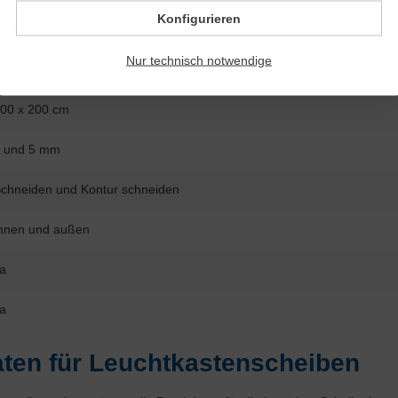
Konfigurieren
ein
Nur technisch notwendige
UV
00 x 200 cm
 und 5 mm
chneiden und Kontur schneiden
nnen und außen
a
a
ten für Leuchtkastenscheiben