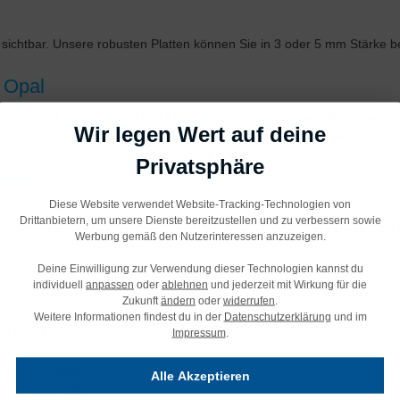
sichtbar. Unsere robusten Platten können Sie in 3 oder 5 mm Stärke be
® Opal
l verwendet, um das Licht des Leuchtkastens zu verteilen. Wir verwende
Wir legen Wert auf deine
Lichtdurchlässigkeit von ca. 30%. Wenn Sie klares Plexiglas bevorzugen, 
Privatsphäre
atte
Diese Website verwendet Website-Tracking-Technologien von
aufdruck. Hierbei wird das Druckbild zweimal mit einer zusätzlichen 
Drittanbietern, um unsere Dienste bereitzustellen und zu verbessern sowie
ogenannte 200% Full-Color-Druck wird empfohlen, wenn die Beleuchtung
Werbung gemäß den Nutzerinteressen anzuzeigen.
Deine Einwilligung zur Verwendung dieser Technologien kannst du
individuell
anpassen
oder
ablehnen
und jederzeit mit Wirkung für die
Zukunft
ändern
oder
widerrufen
.
Weitere Informationen findest du in der
Datenschutzerklärung
und im
cryl Opal
Impressum
.
 mm: 3,4 kg/m²
Alle Akzeptieren
 mm: 5,82 kg/m²