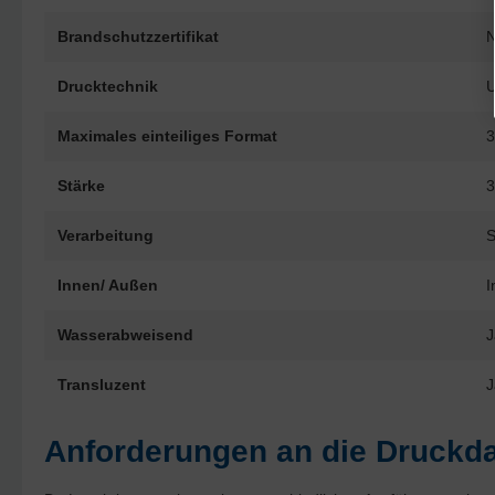
Brandschutzzertifikat
N
Drucktechnik
Maximales einteiliges Format
3
Stärke
3
Verarbeitung
S
Innen/ Außen
I
Wasserabweisend
J
Transluzent
J
Anforderungen an die Druckda