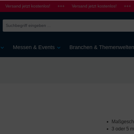
 Versand jetzt kostenlos! +++ Versand jetzt kostenlos! +++ 
Messen & Events
Branchen & Themenwelte
Maßgeschne
3 oder 5 m