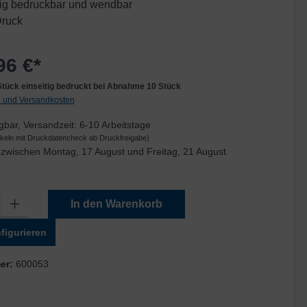
tig bedruckbar und wendbar
Druck
96 €*
 Stück einseitig bedruckt bei Abnahme 10 Stück
t. und Versandkosten
gbar, Versandzeit: 6-10 Arbeitstage
tikeln mit Druckdatencheck ab Druckfreigabe)
zwischen Montag, 17 August und Freitag, 21 August
Gib den gewünschten Wert ein oder benutze die Schaltflächen um die Anzahl zu er
In den Warenkorb
figurieren
er:
600053