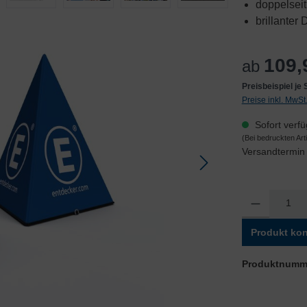
doppelsei
brillanter 
109,
ab
Preisbeispiel je
Preise inkl. MwS
Sofort verfü
(Bei bedruckten Ar
Versandtermin 
Produkt Anzahl: 
Produkt kon
Produktnumm