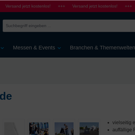
 Versand jetzt kostenlos! +++ Versand jetzt kostenlos! +++ 
Messen & Events
Branchen & Themenwelte
ide
vielseitig 
auffällige