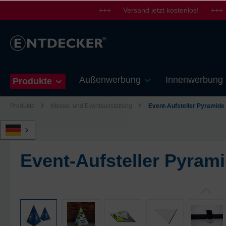
+++ Versand jetzt kostenlos! +++
springen
Zur Hauptnavigation springen
Außenwerbung
Innenwerbung
Produkte
Produkte
Messe- und Eventausstattung
Event-Aufsteller Pyramide
Event-Aufsteller Pyram
Bildergalerie überspringen