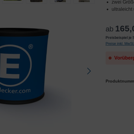
zwei Größ
ultraleicht
165,
ab
Preisbeispiel je
Preise inkl. MwS
Vorüberg
Produktnumm