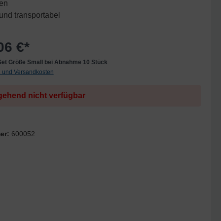
en
 und transportabel
06 €*
 Set Größe Small bei Abnahme 10 Stück
t. und Versandkosten
ehend nicht verfügbar
er:
600052