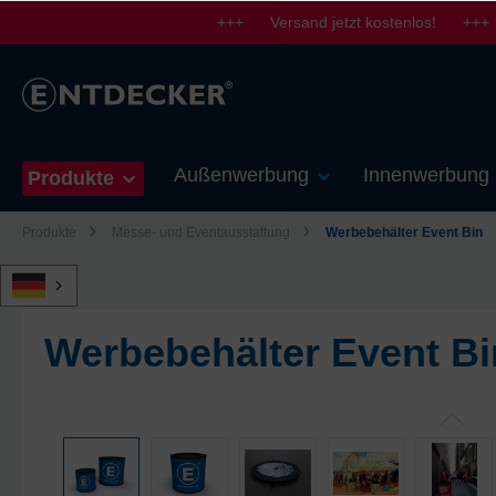
+++ Versand jetzt kostenlos! +++
springen
Zur Hauptnavigation springen
Außenwerbung
Innenwerbung
Produkte
Produkte
Messe- und Eventausstattung
Werbebehälter Event Bin
Werbebehälter Event Bi
Bildergalerie überspringen