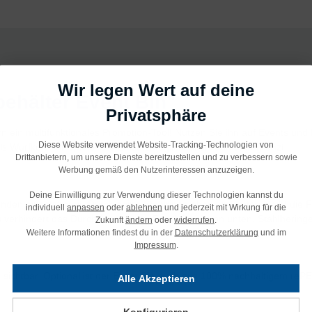
Wir legen Wert auf deine
ehälter Event Bin"
Privatsphäre
ndern ein multifunktionales Promotion-Tool! Nutzen Sie ihn auf Events
Diese Website verwendet Website-Tracking-Technologien von
s Wurfkorb für Spiele! Die Einsatzmöglichkeiten sind unbegrenzt.
Drittanbietern, um unsere Dienste bereitzustellen und zu verbessern sowie
Werbung gemäß den Nutzerinteressen anzuzeigen.
Deine Einwilligung zur Verwendung dieser Technologien kannst du
en einsatzbereit. Durch seine Stahlringe oben und unten bleibt die Fo
individuell
anpassen
oder
ablehnen
und jederzeit mit Wirkung für die
s verhindert das Durchdringen von Feuchtigkeit von unten. Stahlhering
Zukunft
ändern
oder
widerrufen
.
Weitere Informationen findest du in der
Datenschutzerklärung
und im
Impressum
.
 sichtbar. Optional ist der Event Bin auch aus 100% nachhaltigem rePET
Alle Akzeptieren
Konfigurieren