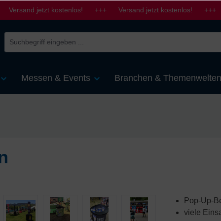
 Versand jetzt kostenlos! +++ Versand jetzt kostenlos! +++ 
Messen & Events
Branchen & Themenwelte
n
Pop-Up-Be
viele Eins