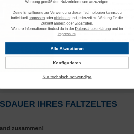
Werbung gemäß den Nutzerinteressen anzuzeigen.
kombinieren. Das Sternenzelt 
Events und Festivals genomme
Deine Einwilligung zur Verwendung dieser Technologien kannst du
und Promotionsveranstaltunge
individuell
anpassen
oder
ablehnen
und jederzeit mit Wirkung für die
Zukunft
ändern
oder
widerrufen
.
Für kleinere Stände, Gastron
Weitere Informationen findest du in der
Datenschutzerklärung
und im
Sonnenschirme mit passenden
Impressum
.
regnet oder schneit, so präse
Alle Akzeptieren
Konfigurieren
Nur technisch notwendige
ENSDAUER IHRES FALTZELTES
ustand zusammen!