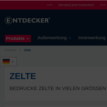
+++ Versand jetzt kostenlos! +++
springen
Zur Hauptnavigation springen
Außenwerbung
Innenwerbung
Produkte
Produkte
Zelte
ZELTE
BEDRUCKE ZELTE IN VIELEN GRÖSSE