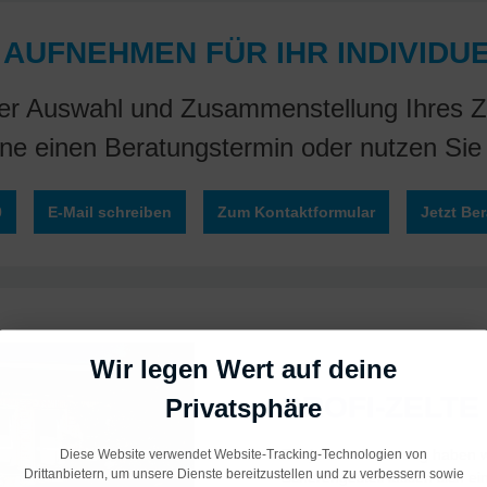
 AUFNEHMEN FÜR IHR INDIVIDU
 der Auswahl und Zusammenstellung Ihres Ze
line einen Beratungstermin oder nutzen Sie
0
E-Mail schreiben
Zum Kontaktformular
Jetzt Be
Wir legen Wert auf deine
PROFI-ZELTE
Privatsphäre
Für jede Anforderung haben wi
Diese Website verwendet Website-Tracking-Technologien von
Drittanbietern, um unsere Dienste bereitzustellen und zu verbessern sowie
Scherengestell lassen sich e