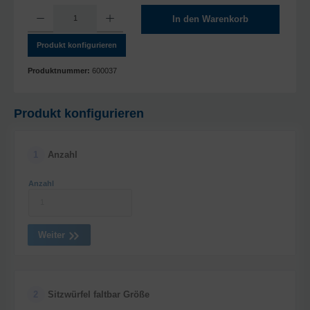
Produkt Anzahl: Gib den gewünschten Wert ein oder benutze die Schaltflächen um die A
In den Warenkorb
Produkt konfigurieren
Produktnummer:
600037
Produkt konfigurieren
1
Anzahl
Anzahl
Weiter
2
Sitzwürfel faltbar Größe