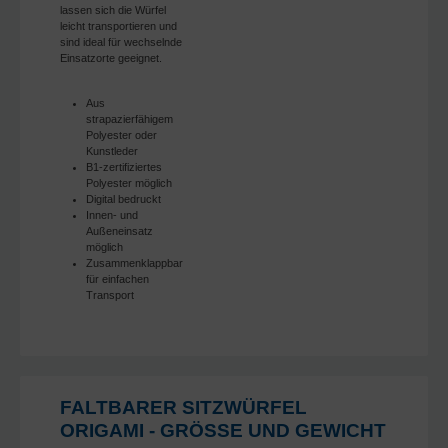
lassen sich die Würfel
leicht transportieren und
sind ideal für wechselnde
Einsatzorte geeignet.
Aus
strapazierfähigem
Polyester oder
Kunstleder
B1-zertifiziertes
Polyester möglich
Digital bedruckt
Innen- und
Außeneinsatz
möglich
Zusammenklappbar
für einfachen
Transport
FALTBARER SITZWÜRFEL
ORIGAMI - GRÖSSE UND GEWICHT