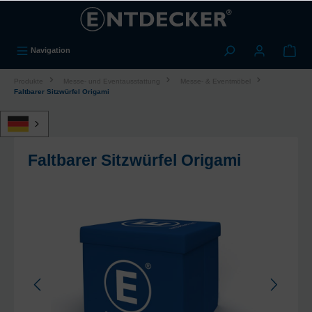
alt springen
Navigation
Produkte
Messe- und Eventausstattung
Messe- & Eventmöbel
Faltbarer Sitzwürfel Origami
Faltbarer Sitzwürfel Origami
Bildergalerie überspringen