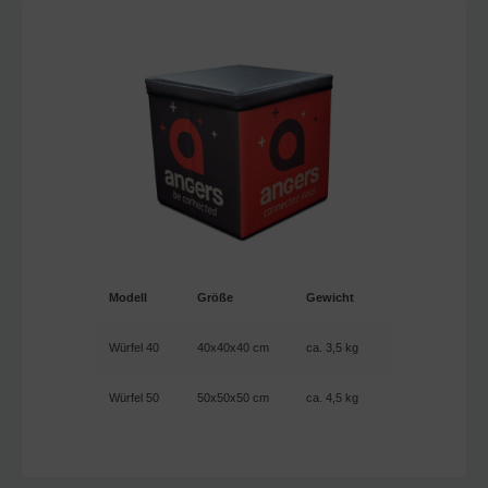
Modell
Größe
Gewicht
Würfel 40
40x40x40 cm
ca. 3,5 kg
Würfel 50
50x50x50 cm
ca. 4,5 kg