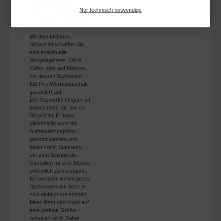
EINFACH
Nur technisch notwendige
PRAKTISCH
Mit dem faltbaren
Sitzwürfel schaffen Sie
eine individuelle
Sitzgelegenheit. Ob in
Cafés oder auf Messen,
mit diesem Sitzhocker
fällt Ihre Werbebotschaft
garantiert auf.
Der Sitzwürfel Origami ist
jedoch mehr als nur ein
Sitzwürfel. Er kann
gleichzeitig auch als
Aufbewahrungsbox
genutzt werden und
bietet somit Stauraum,
um zum Beispiel die
Utensilien für eine Messe
ordentlich zu verstauen.
Ein weiterer Vorteil dieses
Sitzhockers ist, dass er
sich einfach zusammen
falten lässt und somit auf
eine geringe Größe
reduziert wird. Daher