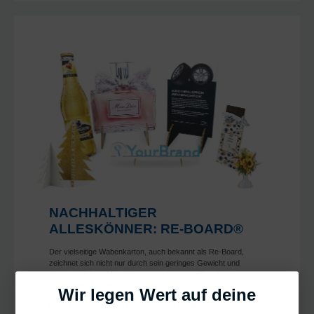
NACHHALTIGER
ALLESKÖNNER: RE-BOARD®
Der vielseitige Wabenkarton, auch bekannt als Re-Board,
zeichnet sich nicht nur durch sein geringes Gewicht und
das recyclebare Material aus, sondern vor allem durch
seine vielen Einsatzmöglichkeiten!
Wir legen Wert auf deine
Dank Konturschnitt ist fast jede Form möglich, auch