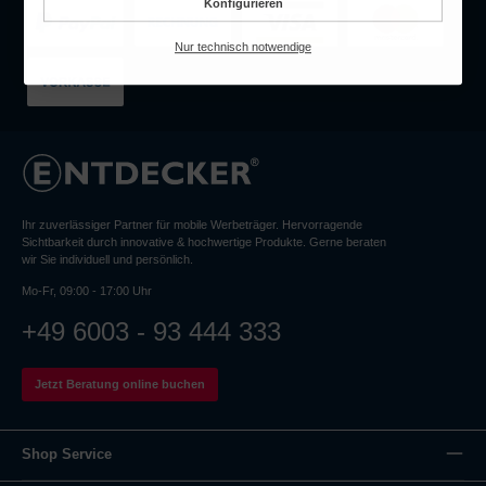
Konfigurieren
Nur technisch notwendige
Ihr zuverlässiger Partner für mobile Werbeträger. Hervorragende
Sichtbarkeit durch innovative & hochwertige Produkte. Gerne beraten
wir Sie individuell und persönlich.
Mo-Fr, 09:00 - 17:00 Uhr
+49 6003 - 93 444 333
Jetzt Beratung online buchen
Shop Service