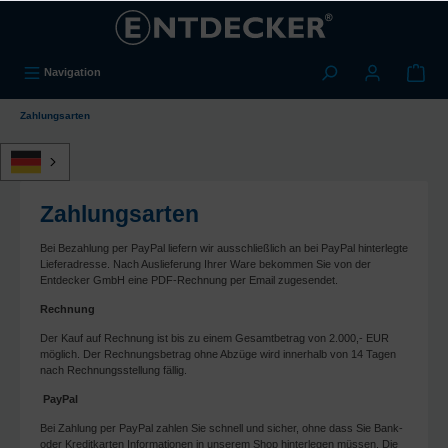
alt springen
Navigation
Zahlungsarten
Zahlungsarten
Bei Bezahlung per PayPal liefern wir ausschließlich an bei PayPal hinterlegte
Lieferadresse. Nach Auslieferung Ihrer Ware bekommen Sie von der
Entdecker GmbH eine PDF-Rechnung per Email zugesendet.
Rechnung
Der Kauf auf Rechnung ist bis zu einem Gesamtbetrag von 2.000,- EUR
möglich. Der Rechnungsbetrag ohne Abzüge wird innerhalb von 14 Tagen
nach Rechnungsstellung fällig.
PayPal
Bei Zahlung per PayPal zahlen Sie schnell und sicher, ohne dass Sie Bank-
oder Kreditkarten Informationen in unserem Shop hinterlegen müssen. Die