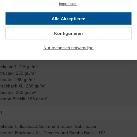
önen und straff gespannten Bezugstoff.
Impressum
.
Alle Akzeptieren
Konfigurieren
ekostoff, Structex, Theater, Blackback XL, Blackback Soft, Decotex un
Nur technisch notwendige
 x 14 mm
ekostoff: 215 gr./m²
tructex: 250 gr./m²
heater: 290 gr./m²
lackback XL: 230 gr./m²
ecotex: 200 gr./m²
amba Backlit: 195 gr./m²
B1
ekostoff, Blackback Soft und Structex: Sublimation
heater, Blackback XL, Decotex und Samba Backlit: UV