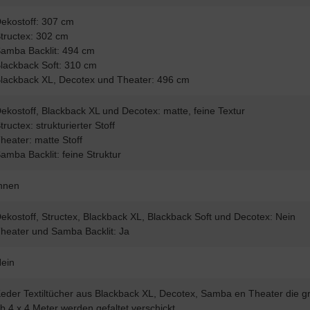
ekostoff: 307 cm
tructex: 302 cm
amba Backlit: 494 cm
lackback Soft: 310 cm
lackback XL, Decotex und Theater: 496 cm
ekostoff, Blackback XL und Decotex: matte, feine Textur
tructex: strukturierter Stoff
heater: matte Stoff
amba Backlit: feine Struktur
nnen
ekostoff, Structex, Blackback XL, Blackback Soft und Decotex: Nein
heater und Samba Backlit: Ja
ein
eder Textiltücher aus Blackback XL, Decotex, Samba en Theater die g
b 4 x 4 Meter werden gefaltet verschickt.