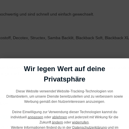
hochwertig und sind schnell und einfach gewechselt.
toff, Decotex, Structex, Samba Backlit, Blackback Soft, Blackback XL u
Wir legen Wert auf deine
er Dekostoff. Er ist strahlend weiß mit mattem Finish und beim Sublim
ange frisch und leuchtend.
Privatsphäre
Diese Website verwendet Website-Tracking-Technologien von
Drittanbietern, um unsere Dienste bereitzustellen und zu verbessern sowie
e sehr einfach in Textilrahmen einzuspannen und schnell gewechselt si
Werbung gemäß den Nutzerinteressen anzuzeigen.
tage.
Deine Einwilligung zur Verwendung dieser Technologien kannst du
 Montage
individuell
anpassen
oder
ablehnen
und jederzeit mit Wirkung für die
Zukunft
ändern
oder
widerrufen
.
fach. Mit unserem speziellen E-Lock Tool aus Kunststoff wird es noch l
Weitere Informationen findest du in der
Datenschutzerklärung
und im