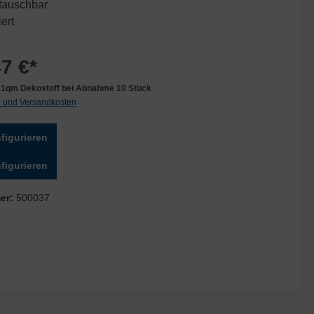
tauschbar
iert
7 €*
ür 1qm Dekostoff bei Abnahme 10 Stück
t. und Versandkosten
figurieren
figurieren
er:
500037