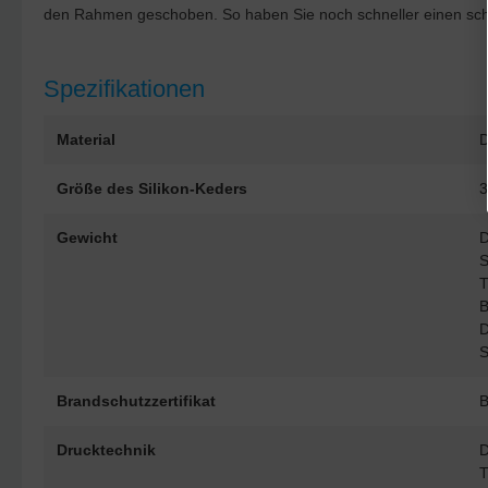
den Rahmen geschoben. So haben Sie noch schneller einen sch
Spezifikationen
Material
D
Größe des Silikon-Keders
3
Gewicht
D
S
T
B
D
S
Brandschutzzertifikat
Drucktechnik
D
T