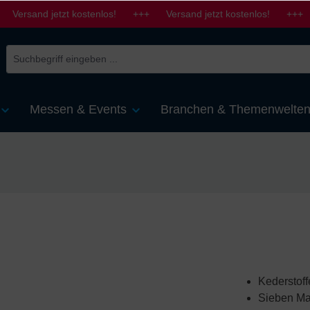
 Versand jetzt kostenlos! +++ Versand jetzt kostenlos! +++ 
Messen & Events
Branchen & Themenwelte
Kederstoff
Sieben Ma