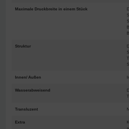
Maximale Druckbreite in einem Stück
D
S
S
B
B
Struktur
D
S
T
S
Innen/ Außen
I
Wasserabweisend
D
T
Transluzent
N
Extra
K
a