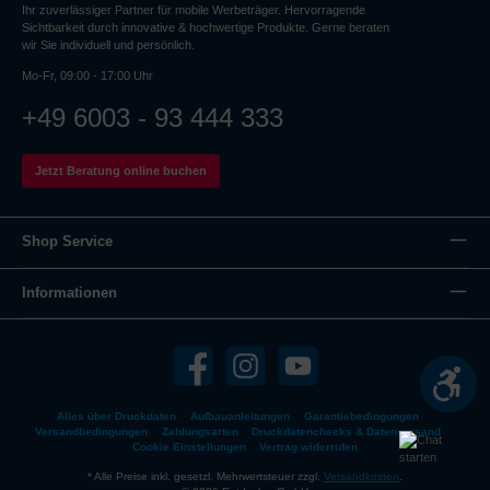
Ihr zuverlässiger Partner für mobile Werbeträger. Hervorragende
Sichtbarkeit durch innovative & hochwertige Produkte. Gerne beraten
wir Sie individuell und persönlich.
Mo-Fr, 09:00 - 17:00 Uhr
+49 6003 - 93 444 333
Jetzt Beratung online buchen
Shop Service
Informationen
Werk
Alles über Druckdaten
Aufbauanleitungen
Garantiebedingungen
Versandbedingungen
Zahlungsarten
Druckdatenchecks & Datenversand
Cookie Einstellungen
Vertrag widerrufen
* Alle Preise inkl. gesetzl. Mehrwertsteuer zzgl.
Versandkosten
.