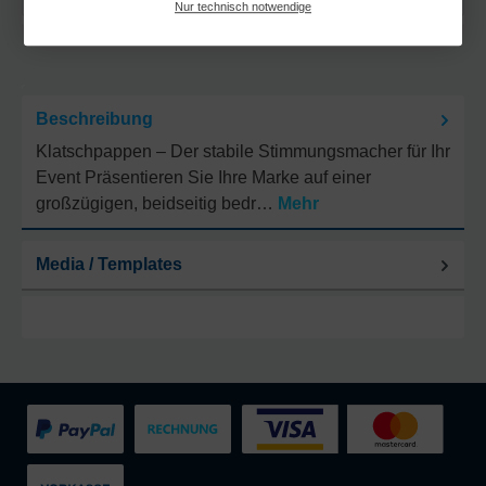
Nur technisch notwendige
Beschreibung
Klatschpappen – Der stabile Stimmungsmacher für Ihr
Event Präsentieren Sie Ihre Marke auf einer
großzügigen, beidseitig bedr…
Mehr
Media / Templates