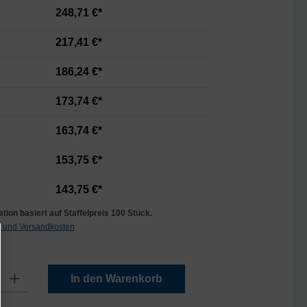
248,71 €*
217,41 €*
186,24 €*
173,74 €*
163,74 €*
153,75 €*
143,75 €*
tion basiert auf Staffelpreis 100 Stück.
t. und Versandkosten
Gib den gewünschten Wert ein oder benutze die Schaltflächen um die Anzahl zu er
In den Warenkorb