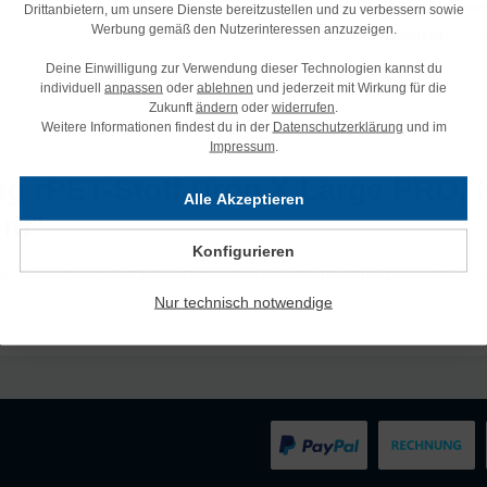
Produktnumm
Drittanbietern, um unsere Dienste bereitzustellen und zu verbessern sowie
Werbung gemäß den Nutzerinteressen anzuzeigen.
Gewicht:
1,5 
Deine Einwilligung zur Verwendung dieser Technologien kannst du
individuell
anpassen
oder
ablehnen
und jederzeit mit Wirkung für die
Zukunft
ändern
oder
widerrufen
.
Weitere Informationen findest du in der
Datenschutzerklärung
und im
Impressum
.
g rPET-Stoff Drop X-Large PRO, M
Alle Akzeptieren
2 m"
Konfigurieren
sterstoff, waschbar, Aus 100% recyceltem Polyestermaterial hergestellt, E
Nur technisch notwendige