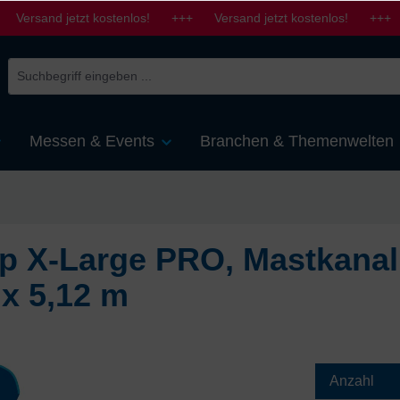
 Versand jetzt kostenlos! +++ Versand jetzt kostenlos! +++ 
Messen & Events
Branchen & Themenwelten
p X-Large PRO, Mastkanal 
 x 5,12 m
Anzahl