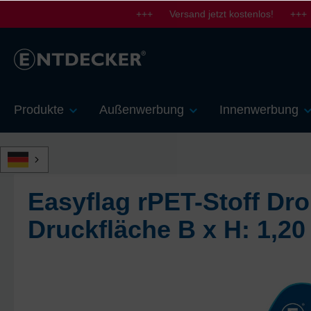
+++ Versand jetzt kostenlos! +++
springen
Zur Hauptnavigation springen
Produkte
Außenwerbung
Innenwerbung
Easyflag rPET-Stoff Dro
Druckfläche B x H: 1,20
Bildergalerie überspringen