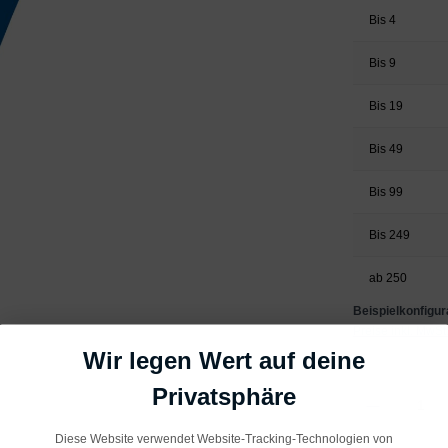
Bis
4
Bis
9
Bis
19
Bis
49
Bis
99
Bis
249
ab
250
Beispielkonfigura
Preise inkl. MwS
Wir legen Wert auf deine
Privatsphäre
Produkt Anzahl: 
Diese Website verwendet Website-Tracking-Technologien von