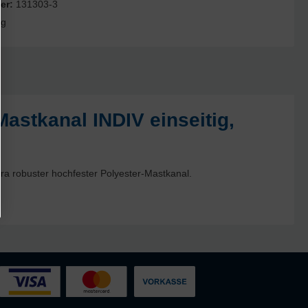
er:
131303-3
kg
astkanal INDIV einseitig,
xtra robuster hochfester Polyester-Mastkanal.