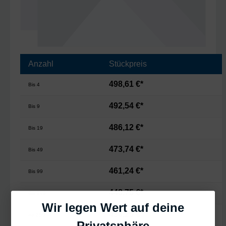
Anzahl
Stückpreis
498,61 €*
Bis
4
492,54 €*
Bis
9
486,12 €*
Bis
19
473,74 €*
Bis
49
461,24 €*
Bis
99
448,75 €*
Bis
249
Wir legen Wert auf deine
436,25 €*
ab
250
Privatsphäre