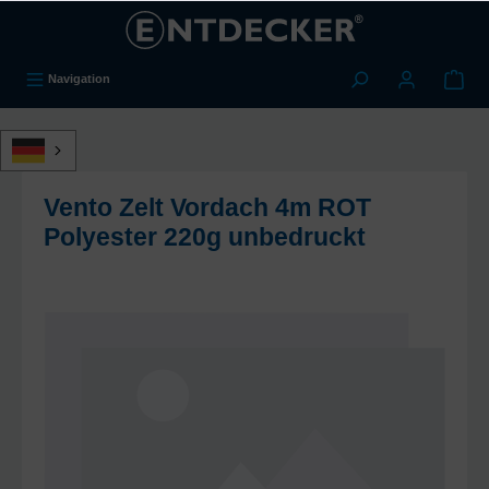
alt springen
Navigation
Vento Zelt Vordach 4m ROT
Polyester 220g unbedruckt
Bildergalerie überspringen