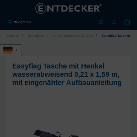
alt springen
Navigation
Produkte
Beachflags
Beachflag Easyflag Zubehör
Beachflag Taschen
Easyflag Tasche mit Henkel
wasserabweisend 0,21 x 1,59 m,
mit eingenähter Aufbauanleitung
Bildergalerie überspringen