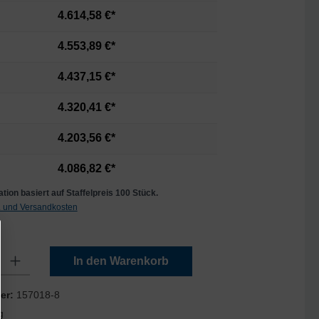
4.614,58 €*
4.553,89 €*
4.437,15 €*
4.320,41 €*
4.203,56 €*
4.086,82 €*
tion basiert auf Staffelpreis 100 Stück.
t. und Versandkosten
Gib den gewünschten Wert ein oder benutze die Schaltflächen um die Anzahl zu er
In den Warenkorb
er:
157018-8
g