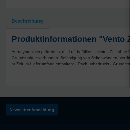
Beschreibung
Produktinformationen "Vento 
Aerodynamisch geformtes, mit Luft befülltes, leichtes Zelt ohn
Grundstruktur verbunden. Befestigung von Seitenwänden, Vord
m Zelt Im Lieferumfang enthalten: - Dach unbedruckt - Grundst
Newsletter Anmeldung