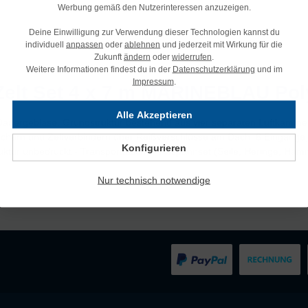
Werbung gemäß den Nutzerinteressen anzuzeigen.
Deine Einwilligung zur Verwendung dieser Technologien kannst du
individuell
anpassen
oder
ablehnen
und jederzeit mit Wirkung für die
Zukunft
ändern
oder
widerrufen
.
Weitere Informationen findest du in der
Datenschutzerklärung
und im
Impressum
.
Zelt Set 4 x 7 m MARINEBLAU Pol
Alle Akzeptieren
e Dauergebläse. Grundstruktur bestehend aus vier separaten Luftkamme
ächern und Zeltverbindern über Reißverschlüsse am Dach. 6 Eingäng
Konfigurieren
ruktur unbedruckt - Transporttasche - Abspannset (Seile, Heringe, H
Nur technisch notwendige