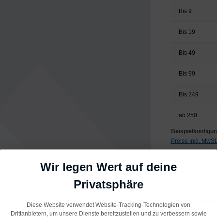
Bis
9
Bis
19
Bis
49
Bis
99
Bis
249
ab
250
Beispielkonfigura
Preise inkl. MwS
Wir legen Wert auf deine
Produkt Anzahl: 
Privatsphäre
Produktnumm
Diese Website verwendet Website-Tracking-Technologien von
Gewicht:
25 k
Drittanbietern, um unsere Dienste bereitzustellen und zu verbessern sowie