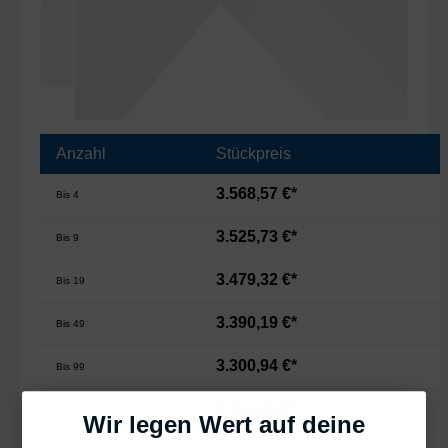
Anzahl
Stückpreis
3.568,57 €*
Bis
4
3.525,73 €*
Bis
9
3.479,32 €*
Bis
19
3.390,19 €*
Bis
49
3.300,94 €*
Bis
99
3.211,69 €*
Bis
249
Wir legen Wert auf deine