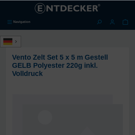
alt springen
Navigation
Vento Zelt Set 5 x 5 m Gestell
GELB Polyester 220g inkl.
Volldruck
Bildergalerie überspringen