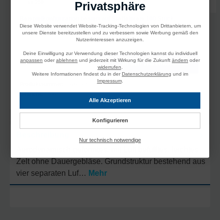
3.122,56 €*
ab
250
Privatsphäre
Beispielkonfiguration basiert auf Staffelpreis 100 Stück.
Diese Website verwendet Website-Tracking-Technologien von Drittanbietern, um
Preise inkl. MwSt. und Versandkosten
unsere Dienste bereitzustellen und zu verbessern sowie Werbung gemäß den
Nutzerinteressen anzuzeigen.
Deine Einwilligung zur Verwendung dieser Technologien kannst du individuell
Produkt Anzahl: Gib den gewünschten Wert ein oder benutze die Schaltflächen um die A
anpassen
oder
ablehnen
und jederzeit mit Wirkung für die Zukunft
ändern
oder
In den Warenkorb
widerrufen
.
Weitere Informationen findest du in der
Datenschutzerklärung
und im
Impressum
.
Produktnummer:
157015-3
Gewicht:
15 kg
Alle Akzeptieren
Konfigurieren
Beschreibung
Nur technisch notwendige
Aerodynamisch geformtes, mit Luft befülltes, leichtes
Zelt ohne Dauergebläse. Grundstruktur bestehend aus
vier separaten Luf…
Mehr