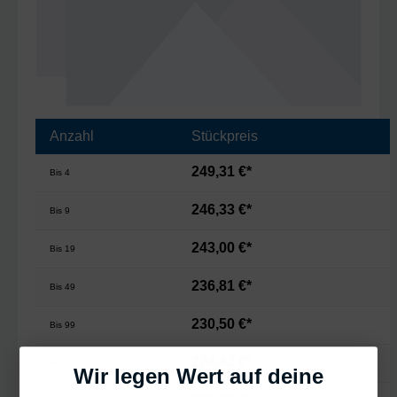
Anzahl
Stückpreis
249,31 €*
Bis
4
246,33 €*
Bis
9
243,00 €*
Bis
19
236,81 €*
Bis
49
230,50 €*
Bis
99
224,43 €*
Bis
249
Wir legen Wert auf deine