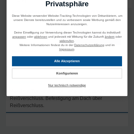
218,13 €*
ab
250
Privatsphäre
Beispielkonfiguration basiert auf Staffelpreis 100 Stück.
Diese Website verwendet Website-Tracking-Technologien von Drittanbietern, um
Preise inkl. MwSt. und Versandkosten
unsere Dienste bereitzustellen und zu verbessern sowie Werbung gemäß den
Nutzerinteressen anzuzeigen.
Deine Einwilligung zur Verwendung dieser Technologien kannst du individuell
Produkt Anzahl: Gib den gewünschten Wert ein oder benutze die Schaltflächen um die A
anpassen
oder
ablehnen
und jederzeit mit Wirkung für die Zukunft
ändern
oder
In den Warenkorb
widerrufen
.
Weitere Informationen findest du in der
Datenschutzerklärung
und im
Impressum
.
Produktnummer:
157116-9
Gewicht:
6 kg
Alle Akzeptieren
Konfigurieren
Beschreibung
Nur technisch notwendige
Wand mit Tür, vertikal zur Hälfte geteilt durch einen
Reißverschluss. Befestigung am Dach über
Reißverschluss.