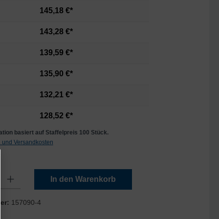
145,18 €*
143,28 €*
139,59 €*
135,90 €*
132,21 €*
128,52 €*
tion basiert auf Staffelpreis 100 Stück.
t. und Versandkosten
Gib den gewünschten Wert ein oder benutze die Schaltflächen um die Anzahl zu er
In den Warenkorb
er:
157090-4