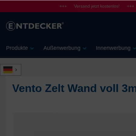
+++ Versand jetzt kostenlos! +++
springen
Zur Hauptnavigation springen
Produkte
Außenwerbung
Innenwerbung
Vento Zelt Wand voll 3
Bildergalerie überspringen