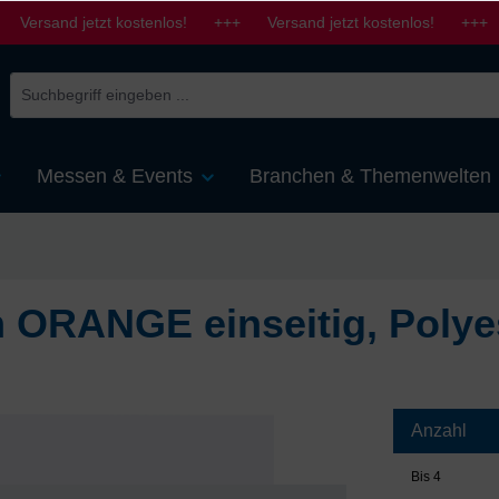
 Versand jetzt kostenlos! +++ Versand jetzt kostenlos! +++ 
Messen & Events
Branchen & Themenwelten
m ORANGE einseitig, Polye
Anzahl
Bis
4