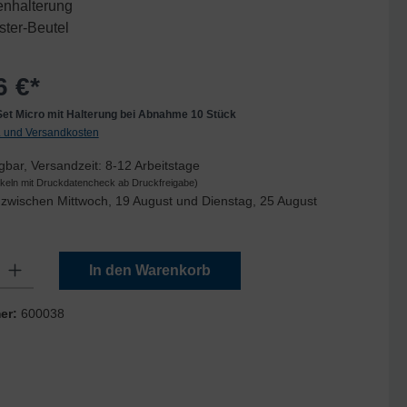
enhalterung
ester-Beutel
6 €*
 Set Micro mit Halterung bei Abnahme 10 Stück
t. und Versandkosten
gbar, Versandzeit: 8-12 Arbeitstage
tikeln mit Druckdatencheck ab Druckfreigabe)
zwischen Mittwoch, 19 August und Dienstag, 25 August
Gib den gewünschten Wert ein oder benutze die Schaltflächen um die Anzahl zu er
In den Warenkorb
er:
600038