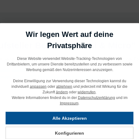
Wir legen Wert auf deine
fsteller Beachflag Mini & Micro"
Privatsphäre
Diese Website verwendet Website-Tracking-Technologien von
ie perfekten
Tischaufsteller
. Wie bei der "großen" Easyflag, kann der Fa
Drittanbietern, um unsere Dienste bereitzustellen und zu verbessern sowie
Werbung gemäß den Nutzerinteressen anzuzeigen.
deln nachhaltig.
lichem 100% rePET Recycling-Stoff ohne Aufpreis!
Deine Einwilligung zur Verwendung dieser Technologien kannst du
individuell
anpassen
oder
ablehnen
und jederzeit mit Wirkung für die
Zukunft
ändern
oder
widerrufen
.
Weitere Informationen findest du in der
Datenschutzerklärung
und im
Impressum
.
f)
Alle Akzeptieren
Konfigurieren