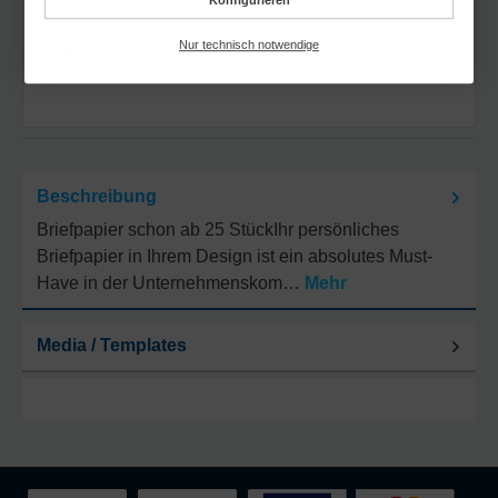
Nur technisch notwendige
DIN A4
21 x 29,7 cm
Beschreibung
Briefpapier schon ab 25 StückIhr persönliches
Briefpapier in Ihrem Design ist ein absolutes Must-
Have in der Unternehmenskom…
Mehr
Media / Templates